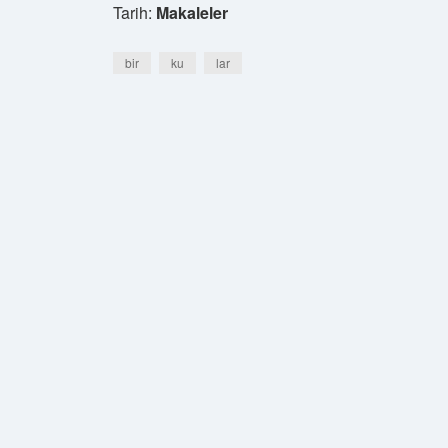
Tarih:
Makaleler
bir
ku
lar