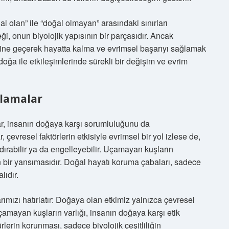
l olan” ile “doğal olmayan” arasındaki sınırları
, onun biyolojik yapısının bir parçasıdır. Ancak
sine geçerek hayatta kalma ve evrimsel başarıyı sağlamak
, doğa ile etkileşimlerinde sürekli bir değişim ve evrim
ulamalar
ar, insanın doğaya karşı sorumluluğunu da
evresel faktörlerin etkisiyle evrimsel bir yol izlese de,
ırabilir ya da engelleyebilir. Uçamayan kuşların
n bir yansımasıdır. Doğal hayatı koruma çabaları, sadece
lıdır.
ımızı hatırlatır: Doğaya olan etkimiz yalnızca çevresel
çamayan kuşların varlığı, insanın doğaya karşı etik
ürlerin korunması, sadece biyolojik çeşitliliğin