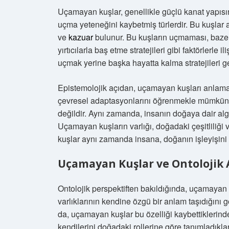
Uçamayan kuşlar, genellikle güçlü kanat yapısı
uçma yeteneğini kaybetmiş türlerdir. Bu kuşlar 
ve
kazuar
bulunur. Bu kuşların uçmaması, bazen
yırtıcılarla baş etme stratejileri gibi faktörlerle i
uçmak yerine başka hayatta kalma stratejileri gel
Epistemolojik açıdan, uçamayan kuşları anlamak,
çevresel adaptasyonlarını öğrenmekle mümkün olu
değildir. Aynı zamanda, insanın doğaya dair algıl
Uçamayan kuşların varlığı, doğadaki çeşitliliği
kuşlar aynı zamanda insana, doğanın işleyişini f
Uçamayan Kuşlar ve Ontolojik
Ontolojik perspektiften bakıldığında, uçamayan 
varlıklarının kendine özgü bir anlam taşıdığını 
da, uçamayan kuşlar bu özelliği kaybettiklerinde
kendilerini doğadaki rollerine göre tanımladıklar