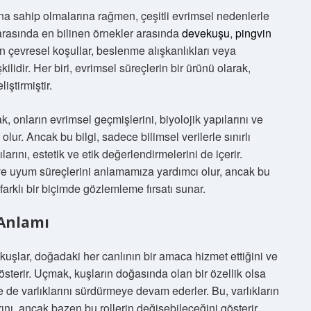
na sahip olmalarına rağmen, çeşitli evrimsel nedenlerle
arasında en bilinen örnekler arasında
devekuşu
,
pingvin
 çevresel koşullar, beslenme alışkanlıkları veya
lişkilidir. Her biri, evrimsel süreçlerin bir ürünü olarak,
iştirmiştir.
 onların evrimsel geçmişlerini, biyolojik yapılarını ve
r. Ancak bu bilgi, sadece bilimsel verilerle sınırlı
arını, estetik ve etik değerlendirmelerini de içerir.
 ve uyum süreçlerini anlamamıza yardımcı olur, ancak bu
arklı bir biçimde gözlemleme fırsatı sunar.
 Anlamı
kuşlar, doğadaki her canlının bir amaca hizmet ettiğini ve
gösterir. Uçmak, kuşların doğasında olan bir özellik olsa
 de varlıklarını sürdürmeye devam ederler. Bu, varlıkların
ını, ancak bazen bu rollerin değişebileceğini gösterir.