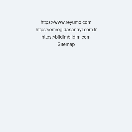
adı
nedir
?
https://www.reyumo.com
https://emregidasanayi.com.tr
https://bildimbildim.com
Sitemap