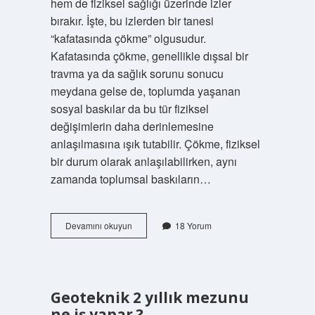
hem de fiziksel sağlığı üzerinde izler
bırakır. İşte, bu izlerden bir tanesi
“kafatasında çökme” olgusudur.
Kafatasında çökme, genellikle dışsal bir
travma ya da sağlık sorunu sonucu
meydana gelse de, toplumda yaşanan
sosyal baskılar da bu tür fiziksel
değişimlerin daha derinlemesine
anlaşılmasına ışık tutabilir. Çökme, fiziksel
bir durum olarak anlaşılabilirken, aynı
zamanda toplumsal baskıların…
Kafatasında
Devamını okuyun
18 Yorum
çökme
nedir
?
Geoteknik 2 yıllık mezunu
ne iş yapar ?