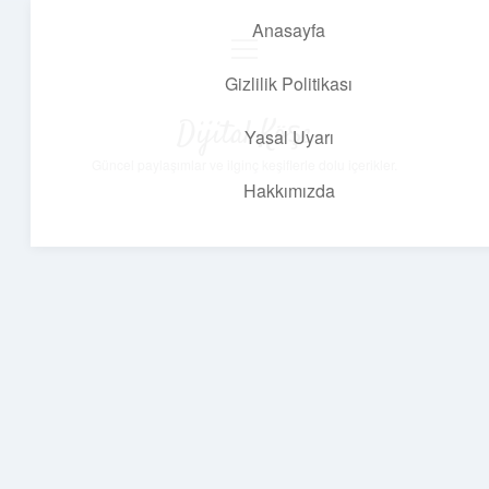
Anasayfa
menüyü
aç
Gizlilik Politikası
Dijital Köşe
Yasal Uyarı
Güncel paylaşımlar ve ilginç keşiflerle dolu içerikler.
Hakkımızda