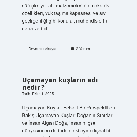
süreçte, yer altı malzemelerinin mekanik
özellikleri, yük taşıma kapasitesi ve sıvı
geçirgenliği gibi konular, mühendislerin
daha verimli…
Geoteknik
Devamını okuyun
2 Yorum
2
yıllık
mezunu
ne
iş
Uçamayan kuşların adı
yapar
nedir ?
?
Tarih: Ekim 1, 2025
Uçamayan Kuşlar: Felsefi Bir Perspektiften
Bakış Uçamayan Kuşlar: Doğanın Sınırları
ve İnsan Algısı Doğa, insanın içsel
dünyasını en derinden etkileyen dışsal bir