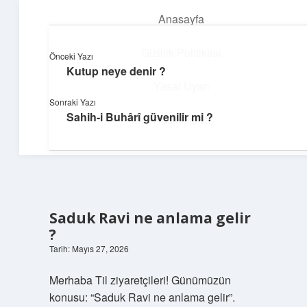
Anasayfa
menüyü
aç
Gizlilik Politikası
Önceki Yazı
Kutup neye denir ?
Dijital Köşe
Yasal Uyarı
Sonraki Yazı
Güncel paylaşımlar ve ilginç keşiflerle dolu içerikler.
Sahih-i Buhârî güvenilir mi ?
Hakkımızda
Saduk Ravi ne anlama gelir
?
Tarih: Mayıs 27, 2026
Merhaba Til ziyaretçileri! Günümüzün
konusu: “Saduk Ravi ne anlama gelir”.