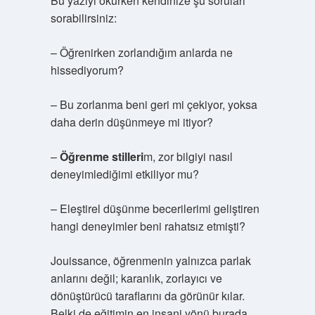
Bu yazıyı okurken kendinize şu soruları
sorabilirsiniz:
– Öğrenirken zorlandığım anlarda ne
hissediyorum?
– Bu zorlanma beni geri mi çekiyor, yoksa
daha derin düşünmeye mi itiyor?
–
Öğrenme stilleri
m, zor bilgiyi nasıl
deneyimlediğimi etkiliyor mu?
–
Eleştirel düşünme
becerilerimi geliştiren
hangi deneyimler beni rahatsız etmişti?
Jouissance, öğrenmenin yalnızca parlak
anlarını değil; karanlık, zorlayıcı ve
dönüştürücü taraflarını da görünür kılar.
Belki de eğitimin en insani yönü burada