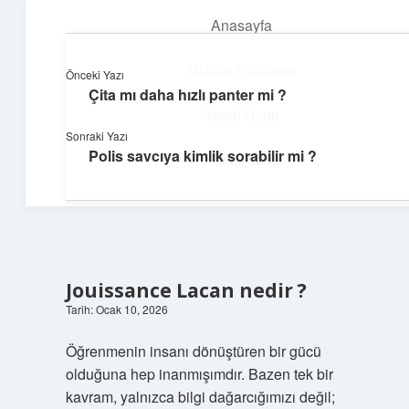
Anasayfa
menüyü
aç
Gizlilik Politikası
Önceki Yazı
Çita mı daha hızlı panter mi ?
Dijital Köşe
Yasal Uyarı
Sonraki Yazı
Güncel paylaşımlar ve ilginç keşiflerle dolu içerikler.
Polis savcıya kimlik sorabilir mi ?
Hakkımızda
Jouissance Lacan nedir ?
Tarih: Ocak 10, 2026
Öğrenmenin insanı dönüştüren bir gücü
olduğuna hep inanmışımdır. Bazen tek bir
kavram, yalnızca bilgi dağarcığımızı değil;