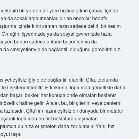
herkesin bir yerden bir yere hızlıca gitme çabası içinde
ya da sokaklarda insanlar, bir an önce bir hedefe
uşturma içinde kimi zaman hızın sadece belirli bir kesim
z. Örneğin, işyerinizde ya da sosyal çevrenizde hızla
, bazen bunun sadece onların becerileri ya da
ya da cinsiyetleriyle de bağlantılı olduğunu görebilirsiniz.
iyet eşitsizliğiyle de bağlantılı olabilir. Çita, toplumda
rle ilişkilendirilebilir. Erkeklerin, toplumda genellikle daha
rdan başarı bekler, her konuda önde olmaları beklenir.
r özellik haline gelir. Ancak bu, bir çitenin veya panterin
zlasıdır. Çita’nın hızını eşitsiz bir dünyada bir metafor
lı koşarak toplumda en üst noktalara ulaşmaları
lumda bu hıza erişmeleri daha zor olabilir. Yani, hız
oyut taşır.