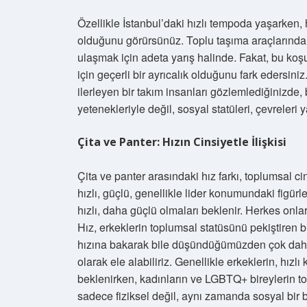
Özellikle İstanbul’daki hızlı tempoda yaşarken, 
olduğunu görürsünüz. Toplu taşıma araçlarında 
ulaşmak için adeta yarış halinde. Fakat, bu koş
için geçerli bir ayrıcalık olduğunu fark edersini
ilerleyen bir takım insanları gözlemlediğinizde
yetenekleriyle değil, sosyal statüleri, çevreleri 
Çita ve Panter: Hızın Cinsiyetle İlişkisi
Çita ve panter arasındaki hız farkı, toplumsal cins
hızlı, güçlü, genellikle lider konumundaki figürle
hızlı, daha güçlü olmaları beklenir. Herkes onla
Hız, erkeklerin toplumsal statüsünü pekiştiren bi
hızına bakarak bile düşündüğümüzden çok daha fa
olarak ele alabiliriz. Genellikle erkeklerin, hız
beklenirken, kadınların ve LGBTQ+ bireylerin top
sadece fiziksel değil, aynı zamanda sosyal bir b