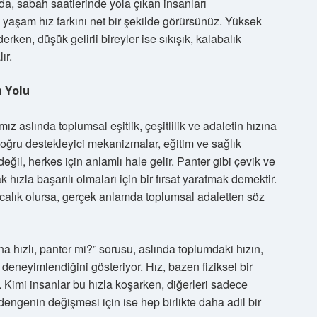
ada, sabah saatlerinde yola çıkan insanları
yaşam hız farkını net bir şekilde görürsünüz. Yüksek
ederken, düşük gelirli bireyler ise sıkışık, kalabalık
ır.
n Yolu
z aslında toplumsal eşitlik, çeşitlilik ve adaletin hızına
 doğru destekleyici mekanizmalar, eğitim ve sağlık
değil, herkes için anlamlı hale gelir. Panter gibi çevik ve
k hızla başarılı olmaları için bir fırsat yaratmak demektir.
rıcalık olursa, gerçek anlamda toplumsal adaletten söz
a hızlı, panter mi?” sorusu, aslında toplumdaki hızın,
e deneyimlendiğini gösteriyor. Hız, bazen fiziksel bir
r. Kimi insanlar bu hızla koşarken, diğerleri sadece
dengenin değişmesi için ise hep birlikte daha adil bir