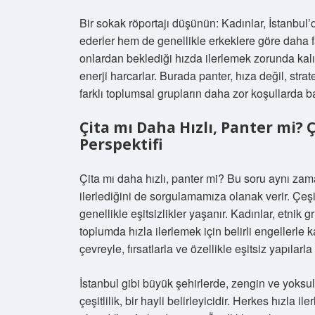
Bir sokak röportajı düşünün: Kadınlar, İstanbul’d
ederler hem de genellikle erkeklere göre daha fa
onlardan beklediği hızda ilerlemek zorunda kalır
enerji harcarlar. Burada panter, hıza değil, stra
farklı toplumsal grupların daha zor koşullarda ba
Çita mı Daha Hızlı, Panter mi? 
Perspektifi
Çita mı daha hızlı, panter mi? Bu soru aynı zama
ilerlediğini de sorgulamamıza olanak verir. Çeş
genellikle eşitsizlikler yaşanır. Kadınlar, etnik 
toplumda hızla ilerlemek için belirli engellerle 
çevreyle, fırsatlarla ve özellikle eşitsiz yapılarla 
İstanbul gibi büyük şehirlerde, zengin ve yoksul 
çeşitlilik, bir hayli belirleyicidir. Herkes hızla i