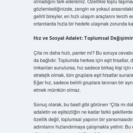
olmadığını fark edersiniz. Özellikle toplu taşım
gözlemlediğinizde, zengin ve yoksul arasındaki 
gelirli bireyler, en hızlı ulaşım araçlarını tercih 
ortamlarda hızla bir hedefe ulaşmak zorunda kal
Hız ve Sosyal Adalet: Toplumsal Değişimi
Çita mı daha hızlı, panter mi? Bu soruya cevabımı
da bağlıdır. Toplumda herkes için eşit fırsatlar,
imkanları sunulursa, hız sadece birkaç kişi için 
stratejik olmak, tüm gruplara eşit fırsatlar sunara
Eğer hız, sadece belirli gruplara tanınan bir ay
etmek mümkün olmaz.
Sonuç olarak, bu basit gibi görünen “Çita mı dah
adaletin ve eşitsizliğin ne kadar farklı şekillerd
özellik değil, toplumsal yapının bir yansımasıdı
adımlarını hızlandırmaya çalışmakla yetinir. Bu 