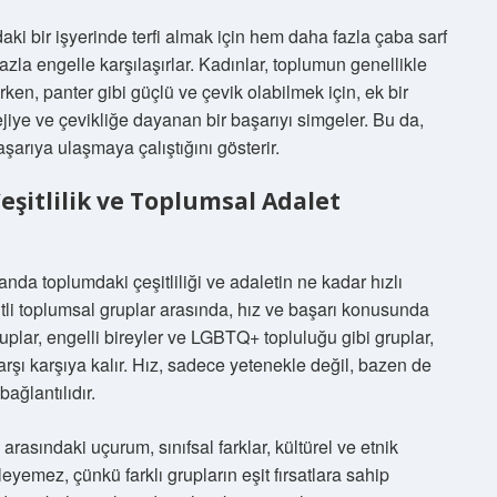
aki bir işyerinde terfi almak için hem daha fazla çaba sarf
zla engelle karşılaşırlar. Kadınlar, toplumun genellikle
ken, panter gibi güçlü ve çevik olabilmek için, ek bir
tejiye ve çevikliğe dayanan bir başarıyı simgeler. Bu da,
şarıya ulaşmaya çalıştığını gösterir.
Çeşitlilik ve Toplumsal Adalet
nda toplumdaki çeşitliliği ve adaletin ne kadar hızlı
itli toplumsal gruplar arasında, hız ve başarı konusunda
gruplar, engelli bireyler ve LGBTQ+ topluluğu gibi gruplar,
karşı karşıya kalır. Hız, sadece yetenekle değil, bazen de
bağlantılıdır.
arasındaki uçurum, sınıfsal farklar, kültürel ve etnik
lerleyemez, çünkü farklı grupların eşit fırsatlara sahip