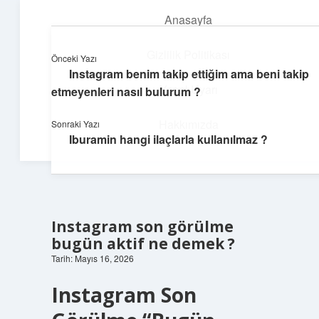
Anasayfa
menüyü
aç
Gizlilik Politikası
Önceki Yazı
Instagram benim takip ettiğim ama beni takip
Dijital Köşe
Yasal Uyarı
etmeyenleri nasıl bulurum ?
Güncel paylaşımlar ve ilginç keşiflerle dolu içerikler.
Hakkımızda
Sonraki Yazı
Iburamin hangi ilaçlarla kullanılmaz ?
Instagram son görülme
bugün aktif ne demek ?
Tarih: Mayıs 16, 2026
Instagram Son