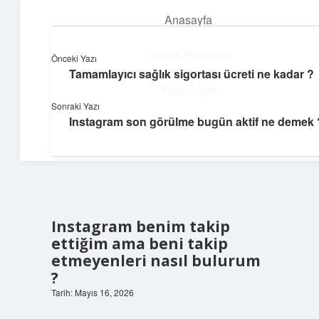
Anasayfa
menüyü
aç
Gizlilik Politikası
Önceki Yazı
Tamamlayıcı sağlık sigortası ücreti ne kadar ?
Dijital Köşe
Yasal Uyarı
Sonraki Yazı
Güncel paylaşımlar ve ilginç keşiflerle dolu içerikler.
Instagram son görülme bugün aktif ne demek 
Hakkımızda
Instagram benim takip
ettiğim ama beni takip
etmeyenleri nasıl bulurum
?
Tarih: Mayıs 16, 2026