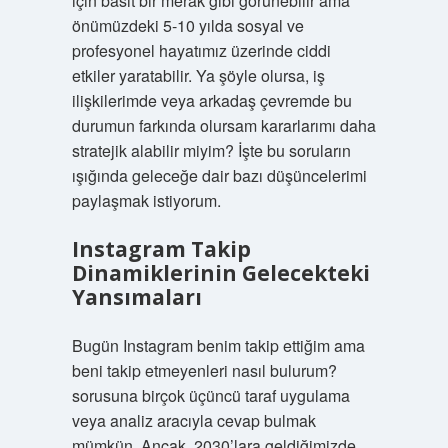
için basit bir merak gibi görünebilir ama
önümüzdeki 5-10 yılda sosyal ve
profesyonel hayatımız üzerinde ciddi
etkiler yaratabilir. Ya şöyle olursa, iş
ilişkilerimde veya arkadaş çevremde bu
durumun farkında olursam kararlarımı daha
stratejik alabilir miyim? İşte bu soruların
ışığında geleceğe dair bazı düşüncelerimi
paylaşmak istiyorum.
Instagram Takip
Dinamiklerinin Gelecekteki
Yansımaları
Bugün Instagram benim takip ettiğim ama
beni takip etmeyenleri nasıl bulurum?
sorusuna birçok üçüncü taraf uygulama
veya analiz aracıyla cevap bulmak
mümkün. Ancak, 2030’lara geldiğimizde