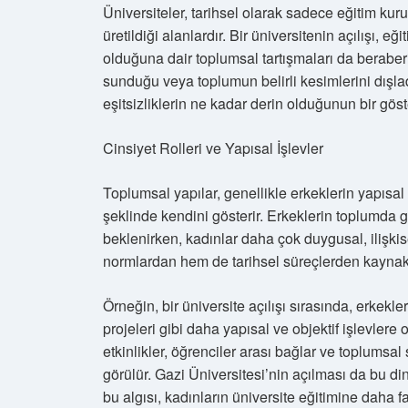
Üniversiteler, tarihsel olarak sadece eğitim kur
üretildiği alanlardır. Bir üniversitenin açılışı, eği
olduğuna dair toplumsal tartışmaları da beraberind
sunduğu veya toplumun belirli kesimlerini dışlad
eşitsizliklerin ne kadar derin olduğunun bir göst
Cinsiyet Rolleri ve Yapısal İşlevler
Toplumsal yapılar, genellikle erkeklerin yapısal 
şeklinde kendini gösterir. Erkeklerin toplumda g
beklenirken, kadınlar daha çok duygusal, ilişkis
normlardan hem de tarihsel süreçlerden kaynakl
Örneğin, bir üniversite açılışı sırasında, erkek
projeleri gibi daha yapısal ve objektif işlevler
etkinlikler, öğrenciler arası bağlar ve toplumsal 
görülür. Gazi Üniversitesi’nin açılması da bu di
bu algısı, kadınların üniversite eğitimine daha f