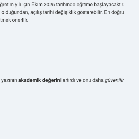
etim yılı için Ekim 2025 tarihinde eğitime başlayacaktır.
olduğundan, açılış tarihi değişiklik gösterebilir. En doğru
tmek önerilir.
r yazının
akademik değerini
artırdı ve onu daha
güvenilir