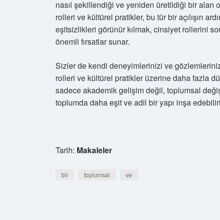
nasıl şekillendiği ve yeniden üretildiği bir alan 
rolleri ve kültürel pratikler, bu tür bir açılışın a
eşitsizlikleri görünür kılmak, cinsiyet rollerini
önemli fırsatlar sunar.
Sizler de kendi deneyimlerinizi ve gözlemleriniz
rolleri ve kültürel pratikler üzerine daha fazla 
sadece akademik gelişim değil, toplumsal değiş
toplumda daha eşit ve adil bir yapı inşa edebilir
Tarih:
Makaleler
bir
toplumsal
ve