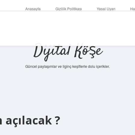
Anasayfa
Gizlilik Politikası
Yasal Uyarı
Ha
Dijital Köşe
Güncel paylaşımlar ve ilginç keşiflerle dolu içerikler.
betc
 açılacak ?