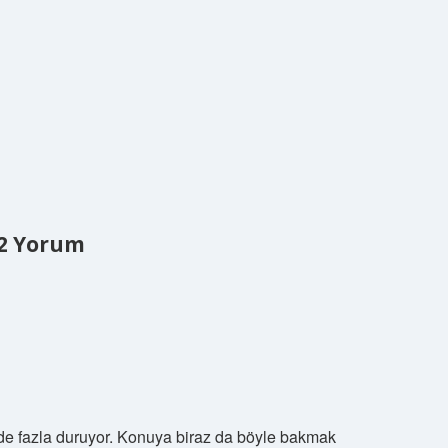
2 Yorum
ade fazla duruyor. Konuya biraz da böyle bakmak