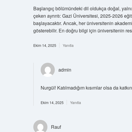
Başlangıç bölümündeki dil oldukça doğal, yalnı
çeken ayrıntı: Gazi Üniversitesi, 2025-2026 eğit
başlayacaktır. Ancak, her üniversitenin akademik 
gösterebilir. En doğru bilgi için üniversitenin re
Ekim 14, 2025
Yanıtla
admin
Nurgül! Katılmadığım kısımlar olsa da katkı
Ekim 14, 2025
Yanıtla
Rauf