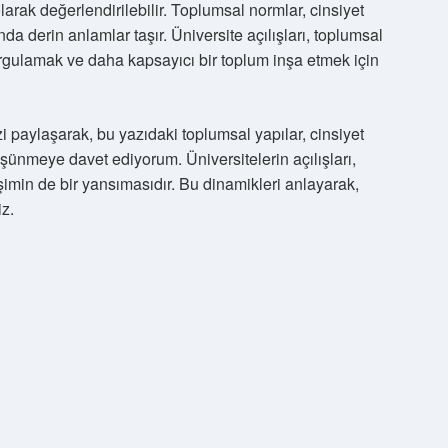
olarak değerlendirilebilir. Toplumsal normlar, cinsiyet
rdında derin anlamlar taşır. Üniversite açılışları, toplumsal
 sorgulamak ve daha kapsayıcı bir toplum inşa etmek için
i paylaşarak, bu yazıdaki toplumsal yapılar, cinsiyet
düşünmeye davet ediyorum. Üniversitelerin açılışları,
imin de bir yansımasıdır. Bu dinamikleri anlayarak,
iz.