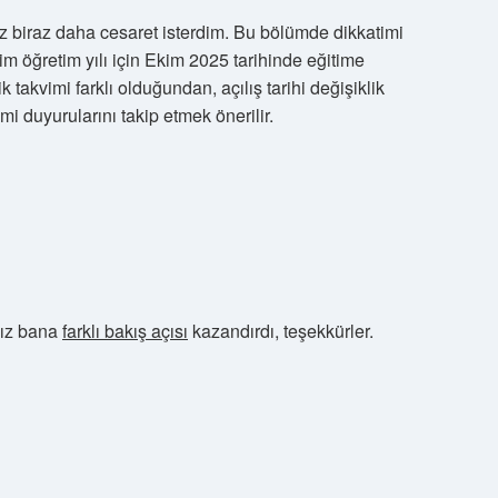
z biraz daha cesaret isterdim. Bu bölümde dikkatimi
im öğretim yılı için Ekim 2025 tarihinde eğitime
takvimi farklı olduğundan, açılış tarihi değişiklik
smi duyurularını takip etmek önerilir.
nız bana
farklı bakış açısı
kazandırdı, teşekkürler.