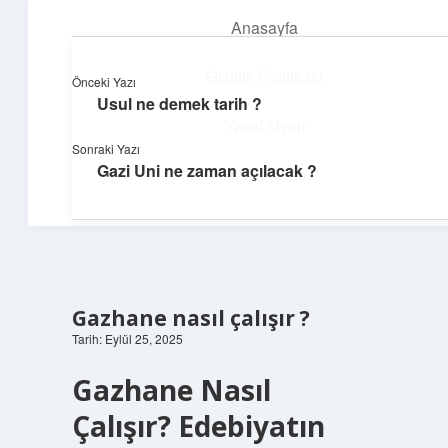
Anasayfa
menüyü
aç
Gizlilik Politikası
Önceki Yazı
Usul ne demek tarih ?
Dijital Köşe
Yasal Uyarı
Sonraki Yazı
Güncel paylaşımlar ve ilginç keşiflerle dolu içerikler.
Gazi Uni ne zaman açılacak ?
Hakkımızda
Gazhane nasıl çalışır ?
Tarih: Eylül 25, 2025
Gazhane Nasıl
Çalışır? Edebiyatın