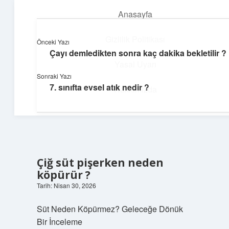
Anasayfa
menüyü
aç
Gizlilik Politikası
Önceki Yazı
Çayı demledikten sonra kaç dakika bekletilir ?
Dijital Köşe
Yasal Uyarı
Sonraki Yazı
Güncel paylaşımlar ve ilginç keşiflerle dolu içerikler.
7. sınıfta evsel atık nedir ?
Hakkımızda
Çiğ süt pişerken neden
köpürür ?
Tarih: Nisan 30, 2026
Süt Neden Köpürmez? Geleceğe Dönük
Bir İnceleme