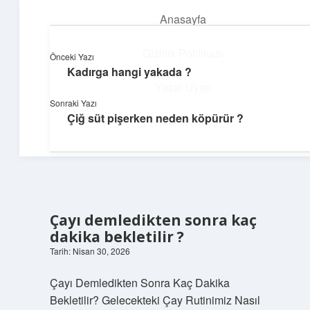
Anasayfa
menüyü
aç
Gizlilik Politikası
Önceki Yazı
Kadırga hangi yakada ?
Dijital Köşe
Yasal Uyarı
Sonraki Yazı
Güncel paylaşımlar ve ilginç keşiflerle dolu içerikler.
Çiğ süt pişerken neden köpürür ?
Hakkımızda
Çayı demledikten sonra kaç
dakika bekletilir ?
Tarih: Nisan 30, 2026
Çayı Demledikten Sonra Kaç Dakika
Bekletilir? Gelecekteki Çay Rutinimiz Nasıl