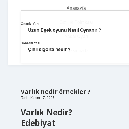
Anasayfa
menüyü
aç
Gizlilik Politikası
Önceki Yazı
Uzun Eşek oyunu Nasıl Oynanır ?
Dijital Köşe
Yasal Uyarı
Sonraki Yazı
Güncel paylaşımlar ve ilginç keşiflerle dolu içerikler.
Çiftli sigorta nedir ?
Hakkımızda
Varlık nedir örnekler ?
Tarih: Kasım 17, 2025
Varlık Nedir?
Edebiyat