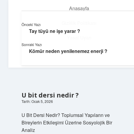
Anasayfa
menüyü
aç
Gizlilik Politikası
Önceki Yazı
Tay tüyü ne işe yarar ?
Dijital Köşe
Yasal Uyarı
Sonraki Yazı
Güncel paylaşımlar ve ilginç keşiflerle dolu içerikler.
Kömür neden yenilenemez enerji ?
Hakkımızda
U bit dersi nedir ?
Tarih: Ocak 5, 2026
U Bit Dersi Nedir? Toplumsal Yapıların ve
Bireylerin Etkileşimi Üzerine Sosyolojik Bir
Analiz