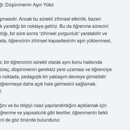
ği: Düşünmenin Aşırı Yükü
masıdır. Ancak bu sürekli zihinsel etkinlik, bazen
k yarattığı bir noktaya geliriz. Bu da öğrenme sürecini
ığı, bir süre sonra “zihinsel yorgunluk” yaratabilir ve
a, öğrencinin zihinsel kapasitesinin aşırı yüklenmesi,
, bir öğrencinin sürekli olarak aynı konu hakkında
u süreç, düşünmenin gereksiz yere uzaması ve öğrenciye
Bu noktada, pedagojik bir yaklaşım devreye girmelidir:
 öğrenmeye daha açık hale gelmesini sağlamak.
i
ğını ve bu bilgiyi nasıl yapılandırdığını açıklamak için
 öğrenme ve yapısalcılık gibi teoriler, öğrenmenin farklı
rini de göz önünde bulundurur.