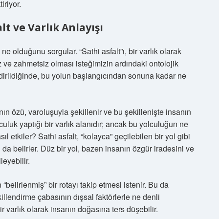
iriyor.
lt ve Varlık Anlayışı
ın ne olduğunu sorgular. “Sathi asfalt”ı, bir varlık olarak
ve zahmetsiz olması isteğimizin ardındaki ontolojik
ilendirildiğinde, bu yolun başlangıcından sonuna kadar ne
ın özü, varoluşuyla şekillenir ve bu şekillenişte insanın
lculuk yaptığı bir varlık alanıdır; ancak bu yolculuğun ne
etkiler? Sathi asfalt, “kolayca” geçilebilen bir yol gibi
da belirler. Düz bir yol, bazen insanın özgür iradesini ve
eyebilir.
 “belirlenmiş” bir rotayı takip etmesi istenir. Bu da
killendirme çabasının dışsal faktörlerle ne denli
ir varlık olarak insanın doğasına ters düşebilir.