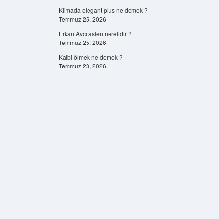
Klimada elegant plus ne demek ?
Temmuz 25, 2026
Erkan Avcı aslen nerelidir ?
Temmuz 25, 2026
Kalbi ölmek ne demek ?
Temmuz 23, 2026