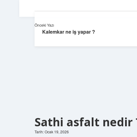
Önceki Yazı
Kalemkar ne iş yapar ?
Sathi asfalt nedir 
Tarih: Ocak 19, 2026