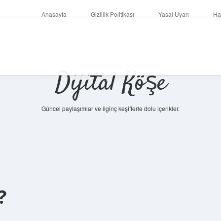
Anasayfa
Gizlilik Politikası
Yasal Uyarı
Ha
Dijital Köşe
Güncel paylaşımlar ve ilginç keşiflerle dolu içerikler.
betc
?