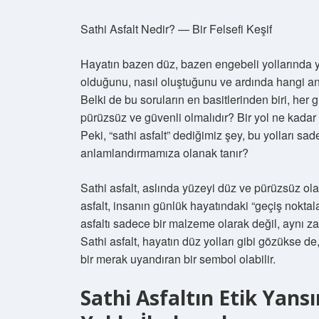
Sathi Asfalt Nedir? — Bir Felsefi Keşif
Hayatın bazen düz, bazen engebeli yollarında yü
olduğunu, nasıl oluştuğunu ve ardında hangi an
Belki de bu soruların en basitlerinden biri, her g
pürüzsüz ve güvenli olmalıdır? Bir yol ne kada
Peki, “sathi asfalt” dediğimiz şey, bu yolları sa
anlamlandırmamıza olanak tanır?
Sathi asfalt, aslında yüzeyi düz ve pürüzsüz olan
asfalt, insanın günlük hayatındaki “geçiş noktala
asfaltı sadece bir malzeme olarak değil, aynı 
Sathi asfalt, hayatın düz yolları gibi gözükse de
bir merak uyandıran bir sembol olabilir.
Sathi Asfaltın Etik Yans