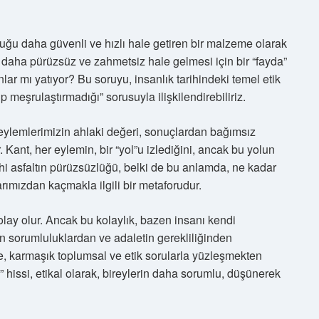
luğu daha güvenli ve hızlı hale getiren bir malzeme olarak
n daha pürüzsüz ve zahmetsiz hale gelmesi için bir “fayda”
lar mı yatıyor? Bu soruyu, insanlık tarihindeki temel etik
p meşrulaştırmadığı” sorusuyla ilişkilendirebiliriz.
 eylemlerimizin ahlaki değeri, sonuçlardan bağımsız
Kant, her eylemin, bir “yol”u izlediğini, ancak bu yolun
thi asfaltın pürüzsüzlüğü, belki de bu anlamda, ne kadar
larımızdan kaçmakla ilgili bir metaforudur.
olay olur. Ancak bu kolaylık, bazen insanı kendi
n sorumluluklardan ve adaletin gerekliliğinden
ikçe, karmaşık toplumsal ve etik sorularla yüzleşmekten
ş” hissi, etikal olarak, bireylerin daha sorumlu, düşünerek