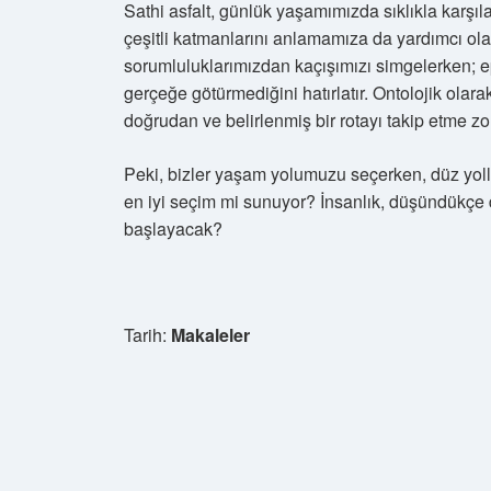
Sathi asfalt, günlük yaşamımızda sıklıkla karşıl
çeşitli katmanlarını anlamamıza da yardımcı olab
sorumluluklarımızdan kaçışımızı simgelerken; epi
gerçeğe götürmediğini hatırlatır. Ontolojik olara
doğrudan ve belirlenmiş bir rotayı takip etme z
Peki, bizler yaşam yolumuzu seçerken, düz yolla
en iyi seçim mi sunuyor? İnsanlık, düşündükç
başlayacak?
Tarih:
Makaleler