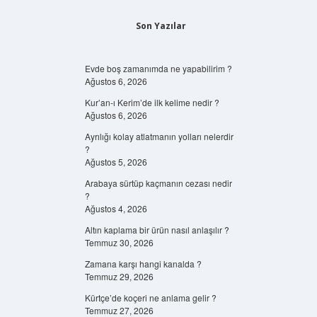
Son Yazılar
Evde boş zamanımda ne yapabilirim ?
Ağustos 6, 2026
Kur’an-ı Kerim’de ilk kelime nedir ?
Ağustos 6, 2026
Ayrılığı kolay atlatmanın yolları nelerdir
?
Ağustos 5, 2026
Arabaya sürtüp kaçmanın cezası nedir
?
Ağustos 4, 2026
Altın kaplama bir ürün nasıl anlaşılır ?
Temmuz 30, 2026
Zamana karşı hangi kanalda ?
Temmuz 29, 2026
Kürtçe’de koçeri ne anlama gelir ?
Temmuz 27, 2026