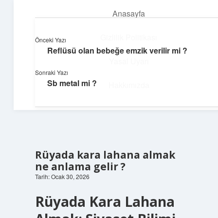
Anasayfa
menüyü
aç
Gizlilik Politikası
Önceki Yazı
Reflüsü olan bebeğe emzik verilir mi ?
Dijital Köşe
Yasal Uyarı
Sonraki Yazı
Güncel paylaşımlar ve ilginç keşiflerle dolu içerikler.
Sb metal mi ?
Hakkımızda
Rüyada kara lahana almak
ne anlama gelir ?
Tarih: Ocak 30, 2026
Rüyada Kara Lahana