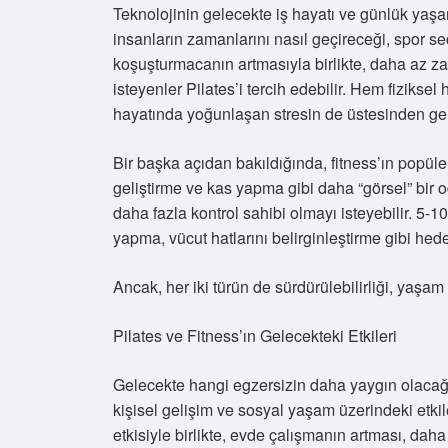
Teknolojinin gelecekte iş hayatı ve günlük ya
insanların zamanlarını nasıl geçireceği, spor se
koşuşturmacanın artmasıyla birlikte, daha az z
isteyenler Pilates’i tercih edebilir. Hem fizikse
hayatında yoğunlaşan stresin de üstesinden gel
Bir başka açıdan bakıldığında, fitness’ın popüle
geliştirme ve kas yapma gibi daha “görsel” bir o
daha fazla kontrol sahibi olmayı isteyebilir. 5-1
yapma, vücut hatlarını belirginleştirme gibi hedef
Ancak, her iki türün de sürdürülebilirliği, yaşam 
Pilates ve Fitness’ın Gelecekteki Etkileri
Gelecekte hangi egzersizin daha yaygın olacağ
kişisel gelişim ve sosyal yaşam üzerindeki etkiler
etkisiyle birlikte, evde çalışmanın artması, dah