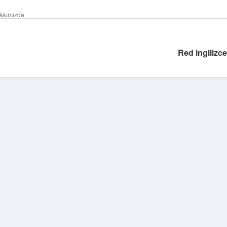
kkımızda
Red ingilizc
Sidebar
i
vdcasino güncel giriş
ilbet casino
ilbet yeni giriş
Betexper giriş a