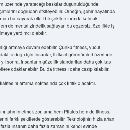
şam üzerinde yaratacağı baskılar düşünüldüğünde,
çimlerini doğrudan etkileyebilir. Örneğin, şehir hayatında
aman harcayarak etkili bir şekilde formda kalmak
l hem de mental zindelik sağlayan bu egzersiz, özellikle iş
meye yardımcı olabilir.
rliği artmaya devam edebilir. Çünkü fitness, vücut
daklı olduğu için insanlar, fiziksel görünümleri üzerinde
0 yıl sonra, insanların güzellik standartları daha çok kas
lere odaklanabilir. Bu da fitness’ı daha cazip kılabilir.
kalitesini artırma noktasında çok kritik olacaktır.
ını tahmin etmek zor, ama hem Pilates hem de fitness,
ini farklı şekillerde gösterebilir. Teknolojinin hızla artan
a fazla insanın daha fazla zamanını kendi evinde