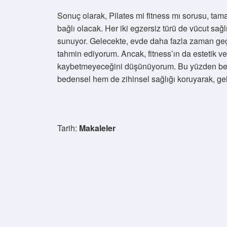
Sonuç olarak, Pilates mi fitness mı sorusu, tam
bağlı olacak. Her iki egzersiz türü de vücut sağl
sunuyor. Gelecekte, evde daha fazla zaman geçir
tahmin ediyorum. Ancak, fitness’ın da estetik ve 
kaybetmeyeceğini düşünüyorum. Bu yüzden belk
bedensel hem de zihinsel sağlığı koruyarak, gel
Tarih:
Makaleler