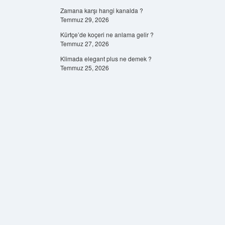
Zamana karşı hangi kanalda ?
Temmuz 29, 2026
Kürtçe’de koçeri ne anlama gelir ?
Temmuz 27, 2026
Klimada elegant plus ne demek ?
Temmuz 25, 2026