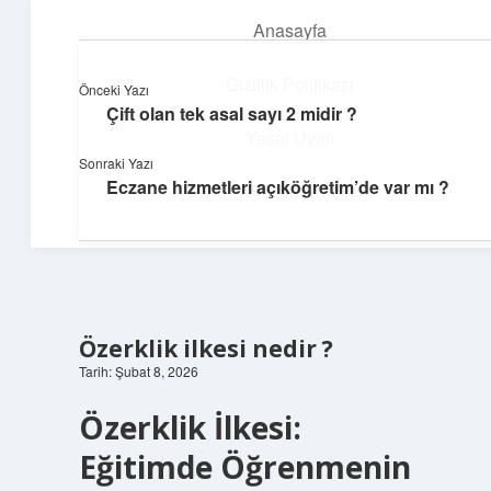
Anasayfa
menüyü
aç
Gizlilik Politikası
Önceki Yazı
Çift olan tek asal sayı 2 midir ?
Dijital Köşe
Yasal Uyarı
Sonraki Yazı
Güncel paylaşımlar ve ilginç keşiflerle dolu içerikler.
Eczane hizmetleri açıköğretim’de var mı ?
Hakkımızda
Özerklik ilkesi nedir ?
Tarih: Şubat 8, 2026
Özerklik İlkesi:
Eğitimde Öğrenmenin