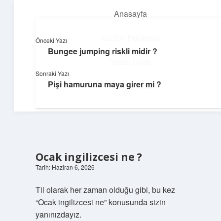
Anasayfa
menüyü
aç
Gizlilik Politikası
Önceki Yazı
Bungee jumping riskli midir ?
Dijital Köşe
Yasal Uyarı
Sonraki Yazı
Güncel paylaşımlar ve ilginç keşiflerle dolu içerikler.
Pişi hamuruna maya girer mi ?
Hakkımızda
Ocak ingilizcesi ne ?
Tarih: Haziran 6, 2026
Til olarak her zaman olduğu gibi, bu kez
“Ocak ingilizcesi ne” konusunda sizin
yanınızdayız.