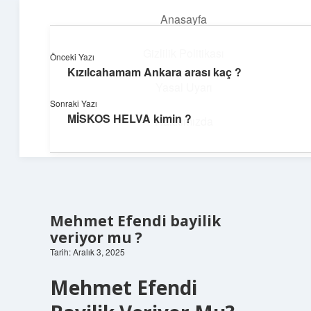
Anasayfa
menüyü
aç
Gizlilik Politikası
Önceki Yazı
Kızılcahamam Ankara arası kaç ?
Dijital Köşe
Yasal Uyarı
Sonraki Yazı
Güncel paylaşımlar ve ilginç keşiflerle dolu içerikler.
MİSKOS HELVA kimin ?
Hakkımızda
Mehmet Efendi bayilik
veriyor mu ?
Tarih: Aralık 3, 2025
Mehmet Efendi