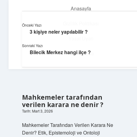
Anasayfa
menüyü
aç
Gizlilik Politikası
Önceki Yazı
3 kişiye neler yapılabilir ?
Dijital Köşe
Yasal Uyarı
Sonraki Yazı
Güncel paylaşımlar ve ilginç keşiflerle dolu içerikler.
Bilecik Merkez hangi ilçe ?
Hakkımızda
Mahkemeler tarafından
verilen karara ne denir ?
Tarih: Mart 3, 2026
Mahkemeler Tarafından Verilen Karara Ne
Denir? Etik, Epistemoloji ve Ontoloji