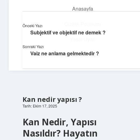
Anasayfa
menüyü
aç
Gizlilik Politikası
Önceki Yazı
Subjektif ve objektif ne demek ?
Dijital Köşe
Yasal Uyarı
Sonraki Yazı
Güncel paylaşımlar ve ilginç keşiflerle dolu içerikler.
Vaiz ne anlama gelmektedir ?
Hakkımızda
Kan nedir yapısı ?
Tarih: Ekim 17, 2025
Kan Nedir, Yapısı
Nasıldır? Hayatın