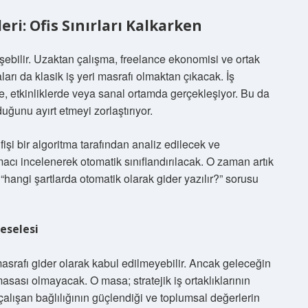
leri: Ofis Sınırları Kalkarken
şebilir. Uzaktan çalışma, freelance ekonomisi ve ortak
rı da klasik iş yeri masrafı olmaktan çıkacak. İş
erde, etkinliklerde veya sanal ortamda gerçekleşiyor. Bu da
duğunu ayırt etmeyi zorlaştırıyor.
i bir algoritma tarafından analiz edilecek ve
acı incelenerek otomatik sınıflandırılacak. O zaman artık
 “hangi şartlarda otomatik olarak gider yazılır?” sorusu
eselesi
srafı gider olarak kabul edilmeyebilir. Ancak geleceğin
sı olmayacak. O masa; stratejik iş ortaklıklarının
i, çalışan bağlılığının güçlendiği ve toplumsal değerlerin