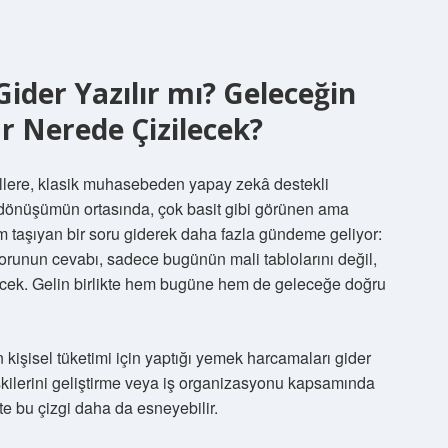
ider Yazılır mı? Geleceğin
r Nerede Çizilecek?
dellere, klasik muhasebeden yapay zekâ destekli
dönüşümün ortasında, çok basit gibi görünen ama
 taşıyan bir soru giderek daha fazla gündeme geliyor:
runun cevabı, sadece bugünün mali tablolarını değil,
recek. Gelin birlikte hem bugüne hem de geleceğe doğru
işisel tüketimi için yaptığı yemek harcamaları gider
lişkilerini geliştirme veya iş organizasyonu kapsamında
te bu çizgi daha da esneyebilir.