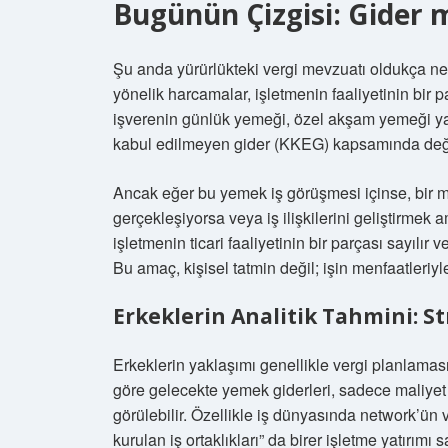
Bugünün Çizgisi: Gider 
Şu anda yürürlükteki vergi mevzuatı oldukça net:
yönelik harcamalar, işletmenin faaliyetinin bir
işverenin günlük yemeği, özel akşam yemeği ya d
kabul edilmeyen gider (KKEG) kapsamında değer
Ancak eğer bu yemek iş görüşmesi içinse, bir mü
gerçekleşiyorsa veya iş ilişkilerini geliştirmek
işletmenin ticari faaliyetinin bir parçası sayılır
Bu amaç, kişisel tatmin değil; işin menfaatleriyle 
Erkeklerin Analitik Tahmini: S
Erkeklerin yaklaşımı genellikle vergi planlaması,
göre gelecekte yemek giderleri, sadece maliye
görülebilir. Özellikle iş dünyasında network’ün 
kurulan iş ortaklıkları” da birer işletme yatırımı sa