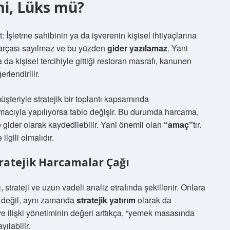
mi, Lüks mü?
 İşletme sahibinin ya da işverenin kişisel ihtiyaçlarına
 parçası sayılmaz ve bu yüzden
gider yazılamaz
. Yani
a kişisel tercihiyle gittiği restoran masrafı, kanunen
lendirilir.
şteriyle stratejik bir toplantı kapsamında
 amacıyla yapılıyorsa tablo değişir. Bu durumda harcama,
 ve gider olarak kaydedilebilir. Yani önemli olan
“amaç”
tır.
ilgili olmalıdır.
tratejik Harcamalar Çağı
 strateji ve uzun vadeli analiz etrafında şekillenir. Onlara
t değil, aynı zamanda
stratejik yatırım
olarak da
ve ilişki yönetiminin değeri arttıkça, “yemek masasında
yılabilir.