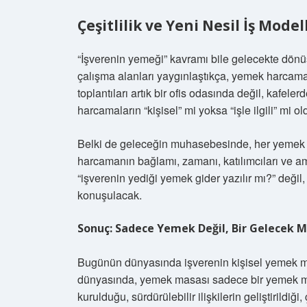
Çeşitlilik ve Yeni Nesil İş Model
“İşverenin yemeği” kavramı bile gelecekte dönü
çalışma alanları yaygınlaştıkça, yemek harcamala
toplantıları artık bir ofis odasında değil, kafel
harcamaların “kişisel” mi yoksa “işle ilgili” mi ol
Belki de geleceğin muhasebesinde, her yemek fiş
harcamanın bağlamı, zamanı, katılımcıları ve am
“işverenin yediği yemek gider yazılır mı?” değil,
konuşulacak.
Sonuç: Sadece Yemek Değil, Bir Gelecek M
Bugünün dünyasında işverenin kişisel yemek ma
dünyasında, yemek masası sadece bir yemek masa
kurulduğu, sürdürülebilir ilişkilerin geliştirildiğ