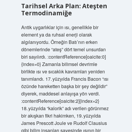
Tarihsel Arka Plan: Ateşten
Termodinamiğe
Antik uygarlıklar için ısı, genellikle bir
element ya da ruhsal enerji olarak
algılanıyordu. Örneğin Batı’nın erken
dönemlerinde “ateş” dört temel unsurdan
biri sayılırdı. :contentReference[oaicite:0]
{index=0} Zamanla bilimsel devrimle
birlikte ısı ve sıcaklık kavramları yeniden
tanımlandı. 17. yüzyılda Francis Bacon “ısı
özünde hareketten başka bir şey değildir”
diyerek, maddesel anlayışa yön verdi.
:contentReference[oaicite:2]{index=2}
18. yüzyılda “kalorik” adı verilen görünmez
bir akışkan fikri hakimken, 19. yüzyılda
James Prescott Joule ve Rudolf Clausius
gibi bilim insanları sayesinde ısının bir