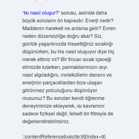
“
Isı nasıl oluşur?
” sorusu, aslında daha
büyük soruların ön kapısıdır: Enerji nedir?
Maddenin hareketi ne anlama gelir? Evren
neden düzensizliğe doğru akar? Siz,
günlük yaşantınızda hissettiğiniz sıcaklığı
düşünürken, bu his nasıl oluşuyor diye hiç
merak ettiniz mi? Bir fincan sıcak içeceği
elimizde tutarken, parmaklarımızın ısıyı
nasıl algıladığını, moleküllerin dansını ve
enerjinin parçacıklardan bize ulaşan
görünmez yolculuğunu düşünüyor
musunuz? Bu soruları kendi öğrenme
deneyiminize ekleyerek, ısı kavramını
sadece fiziksel değil, felsefi bir filtreyle de
değerlendirebilirsiniz.
::contentReference[oaicite:9]{index=9}