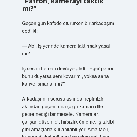
“Patron, kamerayı taktık
mı?”
Geçen gün kafede otururken bir arkadaşım
dedi ki:
— Abi, iş yerinde kamera taktırmak yasal
mı?
İç sesim hemen devreye girdi: “Eğer patron
bunu duyarsa seni kovar mı, yoksa sana
kahve ısmarlar mı?”
Arkadaşımın sorusu aslında hepimizin
aklından geçen ama çoğu zaman dile
getiremediği bir mesele. Kameralar,
çalışan güvenliği, hırsızlık önleme, iş takibi
gibi amaçlarla kullanılabiliyor. Ama tabii,
burada dikkat edilmesi gereken çok ince