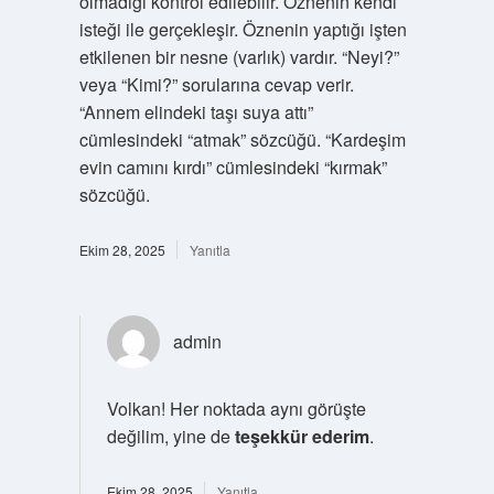
olmadığı kontrol edilebilir. Öznenin kendi
isteği ile gerçekleşir. Öznenin yaptığı işten
etkilenen bir nesne (varlık) vardır. “Neyi?”
veya “Kimi?” sorularına cevap verir.
“Annem elindeki taşı suya attı”
cümlesindeki “atmak” sözcüğü. “Kardeşim
evin camını kırdı” cümlesindeki “kırmak”
sözcüğü.
Ekim 28, 2025
Yanıtla
admin
Volkan! Her noktada aynı görüşte
değilim, yine de
teşekkür ederim
.
Ekim 28, 2025
Yanıtla