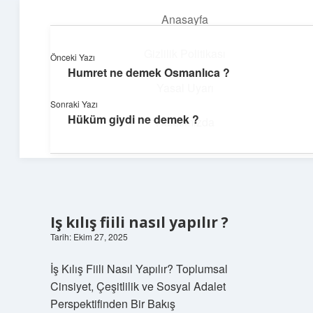
Anasayfa
menüyü
aç
Gizlilik Politikası
Önceki Yazı
Humret ne demek Osmanlıca ?
Dijital Köşe
Yasal Uyarı
Sonraki Yazı
Güncel paylaşımlar ve ilginç keşiflerle dolu içerikler.
Hüküm giydi ne demek ?
Hakkımızda
Iş kılış fiili nasıl yapılır ?
Tarih: Ekim 27, 2025
İş Kılış Fiili Nasıl Yapılır? Toplumsal
Cinsiyet, Çeşitlilik ve Sosyal Adalet
Perspektifinden Bir Bakış