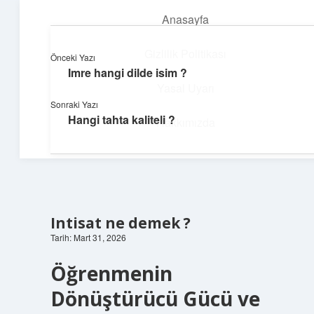
Anasayfa
menüyü
aç
Gizlilik Politikası
Önceki Yazı
Imre hangi dilde isim ?
Dijital Köşe
Yasal Uyarı
Sonraki Yazı
Güncel paylaşımlar ve ilginç keşiflerle dolu içerikler.
Hangi tahta kaliteli ?
Hakkımızda
Intisat ne demek ?
Tarih: Mart 31, 2026
Öğrenmenin
Dönüştürücü Gücü ve