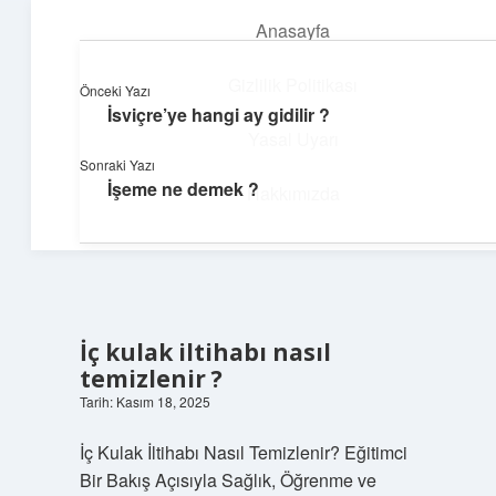
Anasayfa
menüyü
aç
Gizlilik Politikası
Önceki Yazı
İsviçre’ye hangi ay gidilir ?
Dijital Köşe
Yasal Uyarı
Sonraki Yazı
Güncel paylaşımlar ve ilginç keşiflerle dolu içerikler.
İşeme ne demek ?
Hakkımızda
İç kulak iltihabı nasıl
temizlenir ?
Tarih: Kasım 18, 2025
İç Kulak İltihabı Nasıl Temizlenir? Eğitimci
Bir Bakış Açısıyla Sağlık, Öğrenme ve