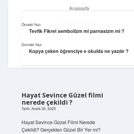
Anasayfa
menüyü
aç
Gizlilik Politikası
Önceki Yazı
Tevfik Fikret sembolizm mi parnasizm mi ?
Dijital Köşe
Yasal Uyarı
Sonraki Yazı
Güncel paylaşımlar ve ilginç keşiflerle dolu içerikler.
Kopya çeken öğrenciye e okulda ne yazılır ?
Hakkımızda
Hayat Sevince Güzel filmi
nerede çekildi ?
Tarih: Aralık 30, 2025
Hayat Sevince Güzel Filmi Nerede
Çekildi? Gerçekten Güzel Bir Yer mi?