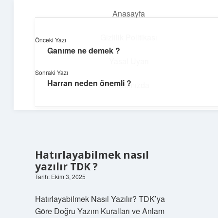
Anasayfa
menüyü
aç
Gizlilik Politikası
Önceki Yazı
Ganıme ne demek ?
Dijital Köşe
Yasal Uyarı
Sonraki Yazı
Güncel paylaşımlar ve ilginç keşiflerle dolu içerikler.
Harran neden önemli ?
Hakkımızda
Hatırlayabilmek nasıl
yazılır TDK ?
Tarih: Ekim 3, 2025
Hatırlayabilmek Nasıl Yazılır? TDK’ya
Göre Doğru Yazım Kuralları ve Anlam