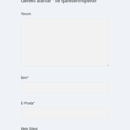
Gerekli alanlar
*
ile işaretlenmişlerdir
Yorum
İsim*
E-Posta*
Web Sitesi