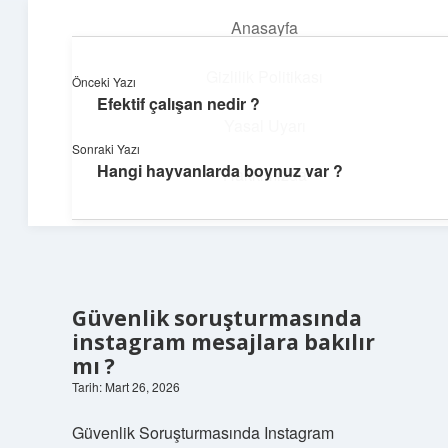
Anasayfa
menüyü
aç
Gizlilik Politikası
Önceki Yazı
Efektif çalışan nedir ?
Dijital Köşe
Yasal Uyarı
Sonraki Yazı
Güncel paylaşımlar ve ilginç keşiflerle dolu içerikler.
Hangi hayvanlarda boynuz var ?
Hakkımızda
Güvenlik soruşturmasında
instagram mesajlara bakılır
mı ?
Tarih: Mart 26, 2026
Güvenlik Soruşturmasında Instagram