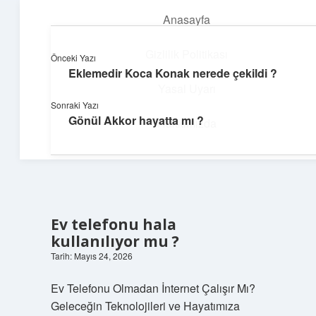
Anasayfa
menüyü
aç
Gizlilik Politikası
Önceki Yazı
Eklemedir Koca Konak nerede çekildi ?
Dijital Köşe
Yasal Uyarı
Sonraki Yazı
Güncel paylaşımlar ve ilginç keşiflerle dolu içerikler.
Gönül Akkor hayatta mı ?
Hakkımızda
Ev telefonu hala
kullanılıyor mu ?
Tarih: Mayıs 24, 2026
Ev Telefonu Olmadan İnternet Çalışır Mı?
Geleceğin Teknolojileri ve Hayatımıza