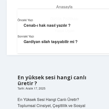
Anasayfa
menüyü
aç
Gizlilik Politikası
Önceki Yazı
Cenab-ı hak nasıl yazılır ?
Dijital Köşe
Yasal Uyarı
Sonraki Yazı
Güncel paylaşımlar ve ilginç keşiflerle dolu içerikler.
Gardiyan silah taşıyabilir mi ?
Hakkımızda
En yüksek sesi hangi canlı
üretir ?
Tarih: Aralık 17, 2025
En Yüksek Sesi Hangi Canlı Üretir?
Toplumsal Cinsiyet, Çeşitlilik ve Sosyal