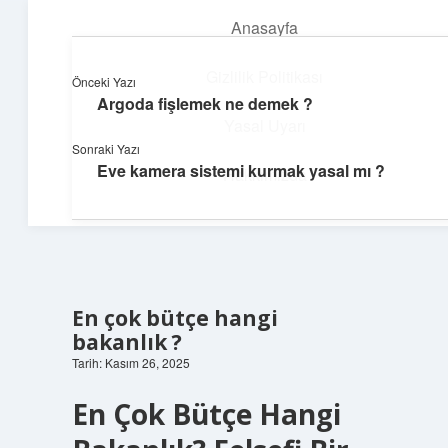
Anasayfa
menüyü
aç
Gizlilik Politikası
Önceki Yazı
Argoda fişlemek ne demek ?
Dijital Köşe
Yasal Uyarı
Sonraki Yazı
Güncel paylaşımlar ve ilginç keşiflerle dolu içerikler.
Eve kamera sistemi kurmak yasal mı ?
Hakkımızda
En çok bütçe hangi
bakanlık ?
Tarih: Kasım 26, 2025
En Çok Bütçe Hangi