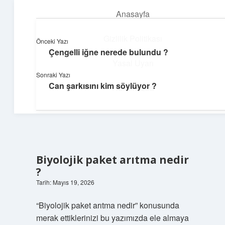
Anasayfa
menüyü
aç
Gizlilik Politikası
Önceki Yazı
Çengelli iğne nerede bulundu ?
Dijital Köşe
Yasal Uyarı
Sonraki Yazı
Güncel paylaşımlar ve ilginç keşiflerle dolu içerikler.
Can şarkısını kim söylüyor ?
Hakkımızda
Biyolojik paket arıtma nedir
?
Tarih: Mayıs 19, 2026
“Biyolojik paket arıtma nedir” konusunda
merak ettiklerinizi bu yazımızda ele almaya