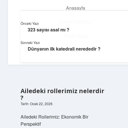
Anasayfa
menüyü
aç
Gizlilik Politikası
Önceki Yazı
323 sayısı asal mı ?
Dijital Köşe
Yasal Uyarı
Sonraki Yazı
Güncel paylaşımlar ve ilginç keşiflerle dolu içerikler.
Dünyanın ilk katedrali nerededir ?
Hakkımızda
Ailedeki rollerimiz nelerdir
?
Tarih: Ocak 22, 2026
Ailedeki Rollerimiz: Ekonomik Bir
Perspektif