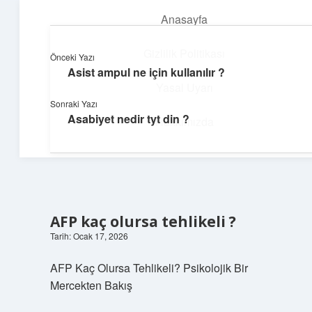
Anasayfa
menüyü
aç
Gizlilik Politikası
Önceki Yazı
Asist ampul ne için kullanılır ?
Dijital Köşe
Yasal Uyarı
Sonraki Yazı
Güncel paylaşımlar ve ilginç keşiflerle dolu içerikler.
Asabiyet nedir tyt din ?
Hakkımızda
AFP kaç olursa tehlikeli ?
Tarih: Ocak 17, 2026
AFP Kaç Olursa Tehlikeli? Psikolojik Bir
Mercekten Bakış