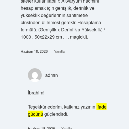
siteler kullanılabilir: Akvaryum hacmini
hesaplamak için genişlik, derinlik ve
yükseklik değerlerinin santimetre
cinsinden bilinmesi gerekir. Hesaplama
formülü: (Genişlik x Derinlik x Yükseklik) /
1000 . 50x22x29 cm . ; . magickit.
Haziran 18, 2026
Yanıtla
admin
İbrahim!
Teşekkür ederim, katkınız yazının
ifade
gücünü
güçlendirdi.
Haziran 18, 2026
Yanıtla