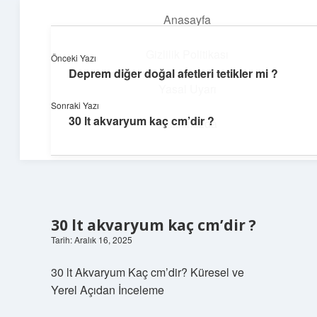
Anasayfa
menüyü
aç
Gizlilik Politikası
Önceki Yazı
Deprem diğer doğal afetleri tetikler mi ?
Dijital Köşe
Yasal Uyarı
Sonraki Yazı
Güncel paylaşımlar ve ilginç keşiflerle dolu içerikler.
30 lt akvaryum kaç cm’dir ?
Hakkımızda
30 lt akvaryum kaç cm’dir ?
Tarih: Aralık 16, 2025
30 lt Akvaryum Kaç cm’dir? Küresel ve
Yerel Açıdan İnceleme