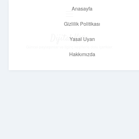
Anasayfa
menüyü
aç
Gizlilik Politikası
Dijital Köşe
Yasal Uyarı
Güncel paylaşımlar ve ilginç keşiflerle dolu içerikler.
Hakkımızda