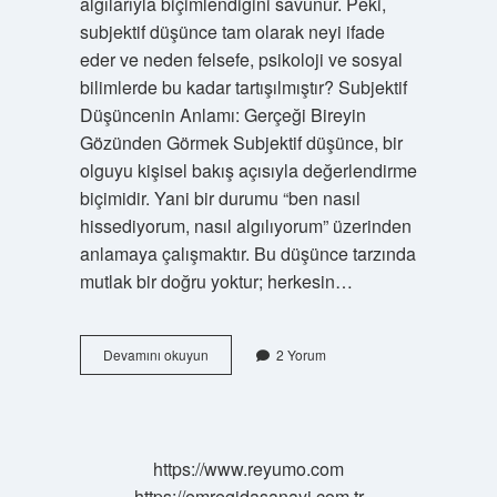
algılarıyla biçimlendiğini savunur. Peki,
subjektif düşünce tam olarak neyi ifade
eder ve neden felsefe, psikoloji ve sosyal
bilimlerde bu kadar tartışılmıştır? Subjektif
Düşüncenin Anlamı: Gerçeği Bireyin
Gözünden Görmek Subjektif düşünce, bir
olguyu kişisel bakış açısıyla değerlendirme
biçimidir. Yani bir durumu “ben nasıl
hissediyorum, nasıl algılıyorum” üzerinden
anlamaya çalışmaktır. Bu düşünce tarzında
mutlak bir doğru yoktur; herkesin…
Subjektif
Devamını okuyun
2 Yorum
düşünce
ne
demek
?
https://www.reyumo.com
https://emregidasanayi.com.tr