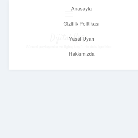
Anasayfa
menüyü
aç
Gizlilik Politikası
Dijital Köşe
Yasal Uyarı
Güncel paylaşımlar ve ilginç keşiflerle dolu içerikler.
Hakkımızda