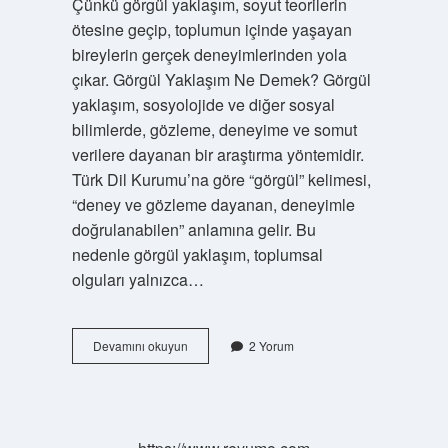
Çünkü görgül yaklaşım, soyut teorilerin
ötesine geçip, toplumun içinde yaşayan
bireylerin gerçek deneyimlerinden yola
çıkar. Görgül Yaklaşım Ne Demek? Görgül
yaklaşım, sosyolojide ve diğer sosyal
bilimlerde, gözleme, deneyime ve somut
verilere dayanan bir araştırma yöntemidir.
Türk Dil Kurumu’na göre “görgül” kelimesi,
“deney ve gözleme dayanan, deneyimle
doğrulanabilen” anlamına gelir. Bu
nedenle görgül yaklaşım, toplumsal
olguları yalnızca…
Görgül
Devamını okuyun
2 Yorum
yaklaşım
ne
demek
?