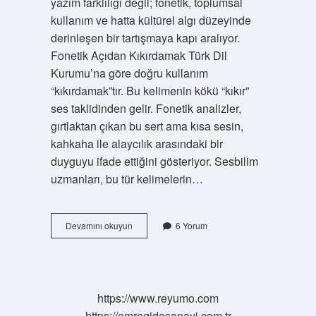
yazım farklılığı değil; fonetik, toplumsal
kullanım ve hatta kültürel algı düzeyinde
derinleşen bir tartışmaya kapı aralıyor.
Fonetik Açıdan Kıkırdamak Türk Dil
Kurumu’na göre doğru kullanım
“kıkırdamak”tır. Bu kelimenin kökü “kıkır”
ses taklidinden gelir. Fonetik analizler,
gırtlaktan çıkan bu sert ama kısa sesin,
kahkaha ile alaycılık arasındaki bir
duyguyu ifade ettiğini gösteriyor. Sesbilim
uzmanları, bu tür kelimelerin…
Kıkırdamak
Devamını okuyun
6 Yorum
mı
Kikirdemek
mi
?
https://www.reyumo.com
https://emregidasanayi.com.tr