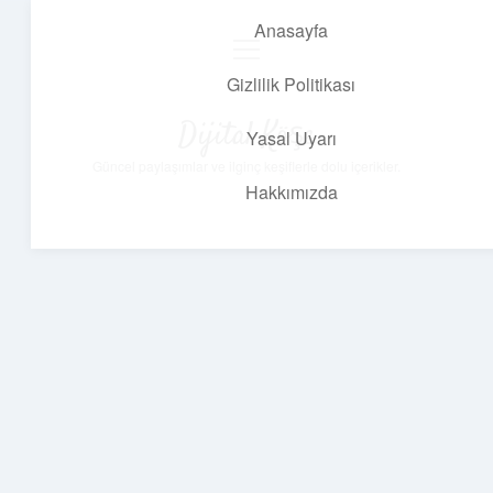
Anasayfa
menüyü
aç
Gizlilik Politikası
Dijital Köşe
Yasal Uyarı
Güncel paylaşımlar ve ilginç keşiflerle dolu içerikler.
Hakkımızda