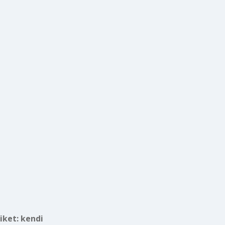
tiket:
kendi