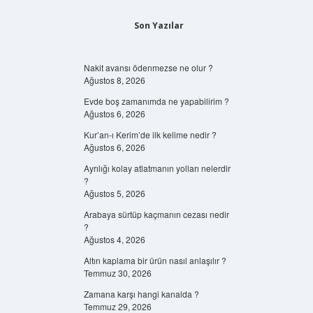
Son Yazılar
Nakit avansı ödenmezse ne olur ?
Ağustos 8, 2026
Evde boş zamanımda ne yapabilirim ?
Ağustos 6, 2026
Kur’an-ı Kerim’de ilk kelime nedir ?
Ağustos 6, 2026
Ayrılığı kolay atlatmanın yolları nelerdir
?
Ağustos 5, 2026
Arabaya sürtüp kaçmanın cezası nedir
?
Ağustos 4, 2026
Altın kaplama bir ürün nasıl anlaşılır ?
Temmuz 30, 2026
Zamana karşı hangi kanalda ?
Temmuz 29, 2026