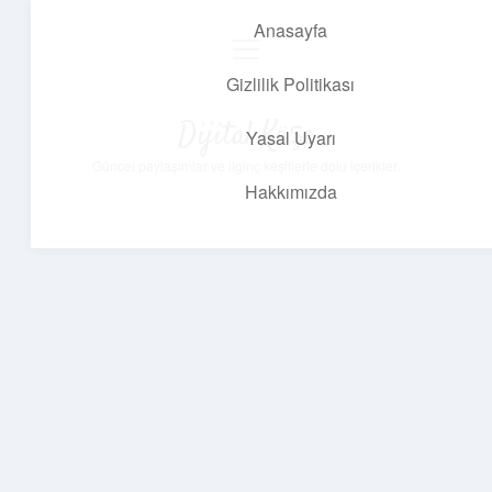
Anasayfa
menüyü
aç
Gizlilik Politikası
Dijital Köşe
Yasal Uyarı
Güncel paylaşımlar ve ilginç keşiflerle dolu içerikler.
Hakkımızda