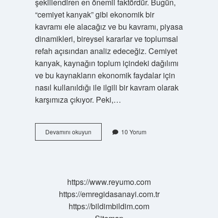
şekillendiren en önemli faktördür. Bugün,
“cemiyet kanyak” gibi ekonomik bir
kavramı ele alacağız ve bu kavramı, piyasa
dinamikleri, bireysel kararlar ve toplumsal
refah açısından analiz edeceğiz. Cemiyet
kanyak, kaynağın toplum içindeki dağılımı
ve bu kaynakların ekonomik faydalar için
nasıl kullanıldığı ile ilgili bir kavram olarak
karşımıza çıkıyor. Peki,…
Cemiyet
Devamını okuyun
10 Yorum
kanyak
nedir
?
https://www.reyumo.com
https://emregidasanayi.com.tr
https://bildimbildim.com