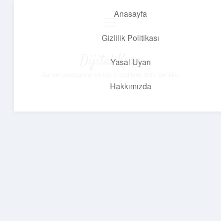
Anasayfa
menüyü
aç
Gizlilik Politikası
Dijital Köşe
Yasal Uyarı
Güncel paylaşımlar ve ilginç keşiflerle dolu içerikler.
Hakkımızda