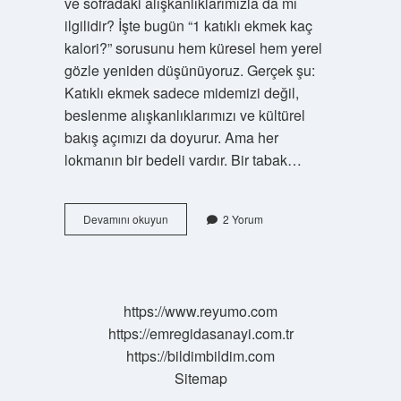
ve sofradaki alışkanlıklarımızla da mı
ilgilidir? İşte bugün “1 katıklı ekmek kaç
kalori?” sorusunu hem küresel hem yerel
gözle yeniden düşünüyoruz. Gerçek şu:
Katıklı ekmek sadece midemizi değil,
beslenme alışkanlıklarımızı ve kültürel
bakış açımızı da doyurur. Ama her
lokmanın bir bedeli vardır. Bir tabak…
Aç
Devamını okuyun
2 Yorum
karnına
maydanoz
yemek
neye
iyi
https://www.reyumo.com
gelir
https://emregidasanayi.com.tr
?
https://bildimbildim.com
Sitemap