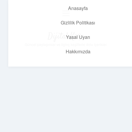
Anasayfa
menüyü
aç
Gizlilik Politikası
Dijital Köşe
Yasal Uyarı
Güncel paylaşımlar ve ilginç keşiflerle dolu içerikler.
Hakkımızda