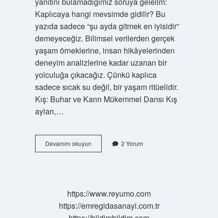
yanıtını bulamadığımız soruya gelelim:
Kaplıcaya hangi mevsimde gidilir? Bu
yazıda sadece “şu ayda gitmek en iyisidir”
demeyeceğiz. Bilimsel verilerden gerçek
yaşam örneklerine, insan hikâyelerinden
deneyim analizlerine kadar uzanan bir
yolculuğa çıkacağız. Çünkü kaplıca
sadece sıcak su değil, bir yaşam ritüelidir.
Kış: Buhar ve Karın Mükemmel Dansı Kış
ayları,…
Kaplıcaya
Devamını okuyun
2 Yorum
hangi
mevsimde
gidilir
?
https://www.reyumo.com
https://emregidasanayi.com.tr
https://bildimbildim.com