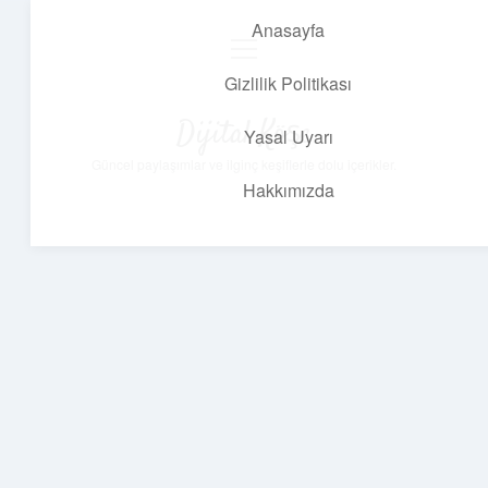
Anasayfa
menüyü
aç
Gizlilik Politikası
Dijital Köşe
Yasal Uyarı
Güncel paylaşımlar ve ilginç keşiflerle dolu içerikler.
Hakkımızda