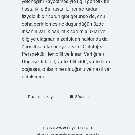
yeteneğini kaybetmesiyle ilgili genetik bir
hastalıktır. Bu hastalık, her ne kadar
fizyolojik bir sorun gibi görünse de, onu
daha derinlemesine düşündüğümüzde
insanın varlık hali, etik sorumluluklar ve
bilgiye ulaşmanın zorlukları hakkında da
önemli sorular ortaya çıkarır. Ontolojik
Perspektif: Hemofili ve İnsan Varlığının
Doğası Ontoloji, varlık bilimidir; varlıkların
doğasını, onların ne olduğunu ve nasıl var
olduklarını…
Hemofili
Devamını okuyun
2 Yorum
hastalığı
hangi
bölüm
bakar
?
https://www.reyumo.com
https://emregidasanayi.com.tr