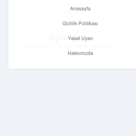
Anasayfa
menüyü
aç
Gizlilik Politikası
Dijital Köşe
Yasal Uyarı
Güncel paylaşımlar ve ilginç keşiflerle dolu içerikler.
Hakkımızda