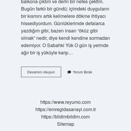
balkona çıktım ve derin bir nefes çektim.
Bugün farklı bir gündü; içimdeki duyguların
bir kısmını artık kelimelere dökme ihtiyacı
hissediyordum. Günlüklerimde defalarca
yazdığım gibi, bazen insan “öküz gibi
olmak” nedir, diye kendi kendine sormadan
edemiyor. O Sabahki Yük O gün iş yerinde
ağır bir iş yüküyle karşı…
Öküz
Devamını okuyun
Yorum Bırak
gibi
olmak
ne
demek
?
https://www.reyumo.com
https://emregidasanayi.com.tr
https://bildimbildim.com
Sitemap