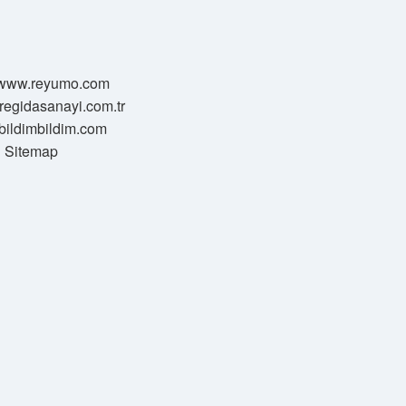
//www.reyumo.com
mregidasanayi.com.tr
//bildimbildim.com
Sitemap