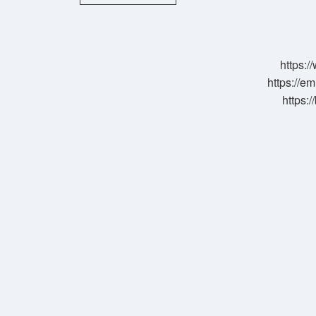
kadife
nedir
?
https:
https://e
https: