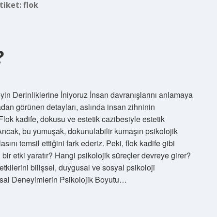
tiket:
flok
?
in Derinliklerine İniyoruz İnsan davranışlarını anlamaya
adan görünen detayları, aslında insan zihninin
 Flok kadife, dokusu ve estetik cazibesiyle estetik
Ancak, bu yumuşak, dokunulabilir kumaşın psikolojik
nı temsil ettiğini fark ederiz. Peki, flok kadife gibi
bir etki yaratır? Hangi psikolojik süreçler devreye girer?
tkilerini bilişsel, duygusal ve sosyal psikoloji
usal Deneyimlerin Psikolojik Boyutu…