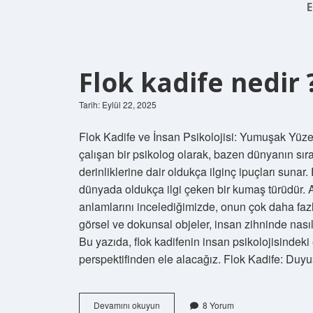
E
Flok kadife nedir 
Tarih: Eylül 22, 2025
Flok Kadife ve İnsan Psikolojisi: Yumuşak Yüzey
çalışan bir psikolog olarak, bazen dünyanın sır
derinliklerine dair oldukça ilginç ipuçları sunar.
dünyada oldukça ilgi çeken bir kumaş türüdür. 
anlamlarını incelediğimizde, onun çok daha fazlası
görsel ve dokunsal objeler, insan zihninde nasıl 
Bu yazıda, flok kadifenin insan psikolojisindeki e
perspektifinden ele alacağız. Flok Kadife: Duy
Flok
Devamını okuyun
8 Yorum