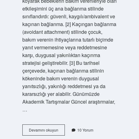
koyarak bebeklerin bakım verenleriyle olan
etkileşimini üç ana bağlanma stilinde
sınıflandırdı: güvenli, kaygılı/ambivalent ve
kaçınan bağlanma. [2] Kaçıngan bağlanma
(avoidant attachment) stilinde çocuk,
bakım verenin ihtiyaçlarına tutarlı biçimde
yanıt vermemesine veya reddetmesine
karşı, duygusal yakınlıktan kaçınma
stratejisi geliştirebilir. [3] Bu tarihsel
çerçevede, kaçınan bağlanma stilinin
kökeninde bakım verenin duygusal
yanıtsızlığı, yakınlığı reddetmesi ya da
kararsızlığı yer alabilir. Günümüzde
Akademik Tartışmalar Güncel araştırmalar,
…
Kaçıngan
Devamını okuyun
10 Yorum
bağlanma