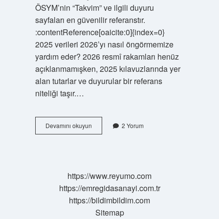
ÖSYM’nin “Takvim” ve ilgili duyuru
sayfaları en güvenilir referanstır.
:contentReference[oaicite:0]{index=0}
2025 verileri 2026’yı nasıl öngörmemize
yardım eder? 2026 resmî rakamları henüz
açıklanmamışken, 2025 kılavuzlarında yer
alan tutarlar ve duyurular bir referans
niteliği taşır.…
ÖSYM
Devamını okuyun
2 Yorum
sınav
ücretleri
20266
ne
kadar
https://www.reyumo.com
?
https://emregidasanayi.com.tr
https://bildimbildim.com
Sitemap