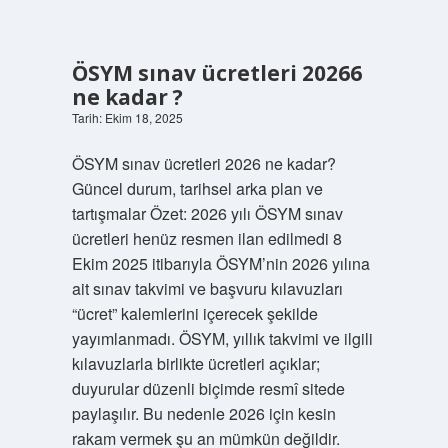
sorunu
olan
birine
nasıl
ÖSYM sınav ücretleri 20266
davranmalı
ne kadar ?
?
Tarih: Ekim 18, 2025
ÖSYM sınav ücretleri 2026 ne kadar?
Güncel durum, tarihsel arka plan ve
tartışmalar Özet: 2026 yılı ÖSYM sınav
ücretleri henüz resmen ilan edilmedi 8
Ekim 2025 itibarıyla ÖSYM’nin 2026 yılına
ait sınav takvimi ve başvuru kılavuzları
“ücret” kalemlerini içerecek şekilde
yayımlanmadı. ÖSYM, yıllık takvimi ve ilgili
kılavuzlarla birlikte ücretleri açıklar;
duyurular düzenli biçimde resmî sitede
paylaşılır. Bu nedenle 2026 için kesin
rakam vermek şu an mümkün değildir.