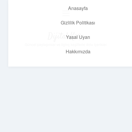
Anasayfa
menüyü
aç
Gizlilik Politikası
Dijital Köşe
Yasal Uyarı
Güncel paylaşımlar ve ilginç keşiflerle dolu içerikler.
Hakkımızda